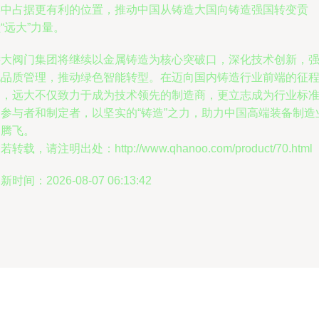
链中占据更有利的位置，推动中国从铸造大国向铸造强国转变贡
“远大”力量。
远大阀门集团将继续以金属铸造为核心突破口，深化技术创新，
化品质管理，推动绿色智能转型。在迈向国内铸造行业前端的征
中，远大不仅致力于成为技术领先的制造商，更立志成为行业标
的参与者和制定者，以坚实的“铸造”之力，助力中国高端装备制造
的腾飞。
若转载，请注明出处：http://www.qhanoo.com/product/70.html
新时间：2026-08-07 06:13:42