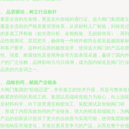
三、 品质驱动，树立行业标杆
质量是企业的生命线，更是走向前端的通行证。远大阀门集团建
了覆盖全流程的严格质量管理体系，从原材料入厂检验，到铸造
程的多道工序检验（如光谱分析、金相检验、无损探伤等），再
成品性能测试，层层把关，确保每一件铸件都符合甚至超越国家
准和客户要求。这种对品质的极致追求，使得远大阀门的产品在
封性、强度、耐腐蚀性及使用寿命等方面表现卓越，赢得了国内
客户的广泛信赖，品牌影响力与日俱增，成为国内铸造及阀门行
高品质的代名词之一。
四、 战略协同，赋能产业链条
远大阀门集团的“前端迈进”，并非孤立的技术升级，而是与整体发
战略紧密协同的系统工程。集团以高端铸造能力为核心，向上游
伸至材料科学，向下游贯通至精密加工、装配测试及智能阀门研
发，形成了内部高效协同的产业链条。强大的铸造前端能力，为
门产品的创新设计提供了更大的自由度与实现可能，使得集团能
更快地响应市场变化，开发出更具竞争力的产品，从而在整个价