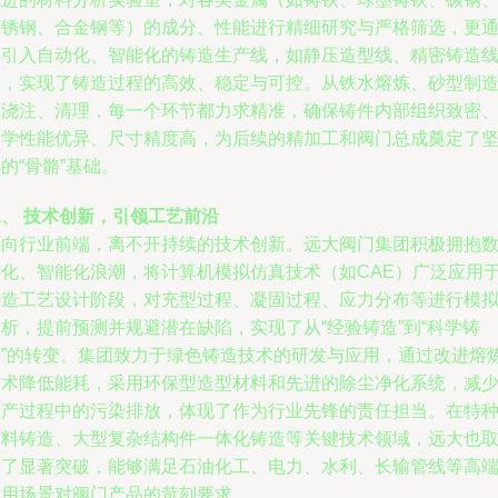
不锈钢、合金钢等）的成分、性能进行精细研究与严格筛选，更
过引入自动化、智能化的铸造生产线，如静压造型线、精密铸造
等，实现了铸造过程的高效、稳定与可控。从铁水熔炼、砂型制
到浇注、清理，每一个环节都力求精准，确保铸件内部组织致密
力学性能优异、尺寸精度高，为后续的精加工和阀门总成奠定了
的“骨骼”基础。
二、 技术创新，引领工艺前沿
迈向行业前端，离不开持续的技术创新。远大阀门集团积极拥抱
字化、智能化浪潮，将计算机模拟仿真技术（如CAE）广泛应用
铸造工艺设计阶段，对充型过程、凝固过程、应力分布等进行模
析，提前预测并规避潜在缺陷，实现了从“经验铸造”到“科学铸
造”的转变。集团致力于绿色铸造技术的研发与应用，通过改进熔
技术降低能耗，采用环保型造型材料和先进的除尘净化系统，减
生产过程中的污染排放，体现了作为行业先锋的责任担当。在特
材料铸造、大型复杂结构件一体化铸造等关键技术领域，远大也
得了显著突破，能够满足石油化工、电力、水利、长输管线等高
应用场景对阀门产品的苛刻要求。