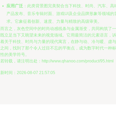
应用广泛
：此类背景图完美契合当下科技、时尚、汽车、高
产品发布、音乐专辑封面、游戏UI及企业品牌形象等领域的
求。它象征着创新、速度、力量与精致的高级审美。
总而言之，灰色空间中的时尚动感线条与金属渐变，共同构筑了
个既立足当下又眺望未来的视觉场域。它用最简洁的元素语言，
说着关于科技、时尚与力量的现代寓言，在静与动、冷与暖、虚
实之间，找到了那个令人过目不忘的平衡点，成为数字时代一种
志性的美学符号。
若转载，请注明出处：http://www.qhanoo.com/product/95.html
新时间：2026-08-07 21:57:05