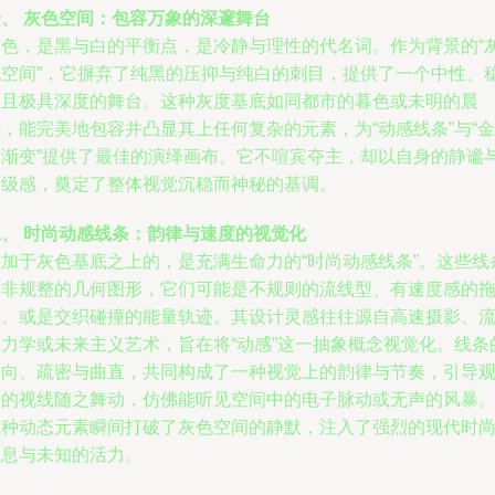
一、 灰色空间：包容万象的深邃舞台
灰色，是黑与白的平衡点，是冷静与理性的代名词。作为背景的“
色空间”，它摒弃了纯黑的压抑与纯白的刺目，提供了一个中性、
定且极具深度的舞台。这种灰度基底如同都市的暮色或未明的晨
，能完美地包容并凸显其上任何复杂的元素，为“动感线条”与“金
属渐变”提供了最佳的演绎画布。它不喧宾夺主，却以自身的静谧
高级感，奠定了整体视觉沉稳而神秘的基调。
二、 时尚动感线条：韵律与速度的视觉化
叠加于灰色基底之上的，是充满生命力的“时尚动感线条”。这些线
并非规整的几何图形，它们可能是不规则的流线型、有速度感的
尾、或是交织碰撞的能量轨迹。其设计灵感往往源自高速摄影、
体力学或未来主义艺术，旨在将“动感”这一抽象概念视觉化。线条
走向、疏密与曲直，共同构成了一种视觉上的韵律与节奏，引导
者的视线随之舞动，仿佛能听见空间中的电子脉动或无声的风暴
这种动态元素瞬间打破了灰色空间的静默，注入了强烈的现代时
气息与未知的活力。