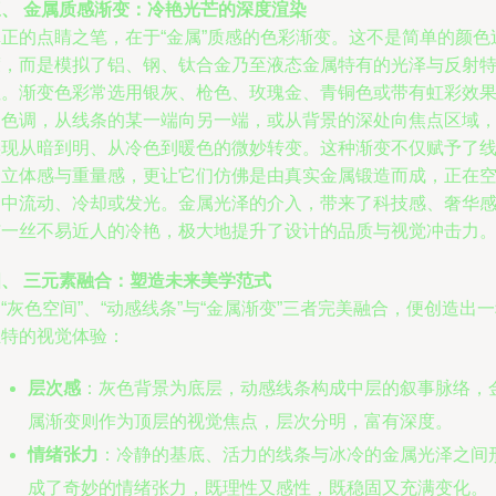
三、 金属质感渐变：冷艳光芒的深度渲染
真正的点睛之笔，在于“金属”质感的色彩渐变。这不是简单的颜色
渡，而是模拟了铝、钢、钛合金乃至液态金属特有的光泽与反射
性。渐变色彩常选用银灰、枪色、玫瑰金、青铜色或带有虹彩效
的色调，从线条的某一端向另一端，或从背景的深处向焦点区域
实现从暗到明、从冷色到暖色的微妙转变。这种渐变不仅赋予了
条立体感与重量感，更让它们仿佛是由真实金属锻造而成，正在
间中流动、冷却或发光。金属光泽的介入，带来了科技感、奢华
与一丝不易近人的冷艳，极大地提升了设计的品质与视觉冲击力
四、 三元素融合：塑造未来美学范式
“灰色空间”、“动感线条”与“金属渐变”三者完美融合，便创造出
独特的视觉体验：
层次感
：灰色背景为底层，动感线条构成中层的叙事脉络，
属渐变则作为顶层的视觉焦点，层次分明，富有深度。
情绪张力
：冷静的基底、活力的线条与冰冷的金属光泽之间
成了奇妙的情绪张力，既理性又感性，既稳固又充满变化。