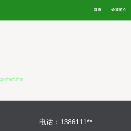
首页
企业简介
tact.html
电话：1386111**