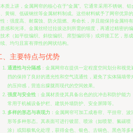
从本质上讲，金属网帘的核心在于“金属”。它通常采用不锈钢、铝
金、黄铜、低碳钢丝等金属材料制成。这些材料赋予了网帘优异
特性：强度高、耐腐蚀、防火阻燃、寿命长，并且能保持金属特
的质感和光泽。金属丝经过拉拔达到所需的细度，再通过精密的
织技术（如平纹编织、斜纹编织、席型编织等）或焊接工艺，形
连续、均匀且富有弹性的网状结构。
二、主要特点与优势
通透性与分隔感
：金属网帘在提供一定程度空间划分和视觉
挡的保持了良好的透光性和空气流通性，避免了实体隔墙带
的压抑感，营造出朦胧而现代的空间效果。
强度与安全性
：金属材质使其具备出色的抗冲击和防护能力
常用于机械设备护栏、建筑外墙防护、安全屏障等。
多样的形态与表现力
：金属网帘可加工成卷帘、平挂帘、波
形等多种形态。其表面可进行镀层、喷涂（如喷塑、氟碳喷
涂）或阳极氧化处理，获得金色、银色、古铜色、黑色等多