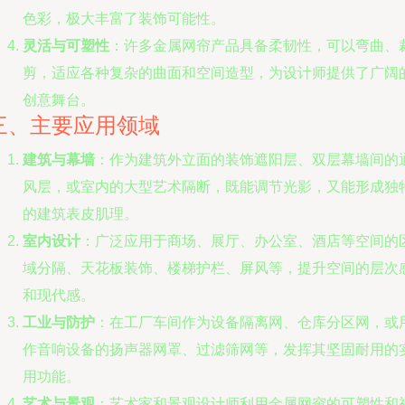
色彩，极大丰富了装饰可能性。
灵活与可塑性
：许多金属网帘产品具备柔韧性，可以弯曲、
剪，适应各种复杂的曲面和空间造型，为设计师提供了广阔
创意舞台。
三、主要应用领域
建筑与幕墙
：作为建筑外立面的装饰遮阳层、双层幕墙间的
风层，或室内的大型艺术隔断，既能调节光影，又能形成独
的建筑表皮肌理。
室内设计
：广泛应用于商场、展厅、办公室、酒店等空间的
域分隔、天花板装饰、楼梯护栏、屏风等，提升空间的层次
和现代感。
工业与防护
：在工厂车间作为设备隔离网、仓库分区网，或
作音响设备的扬声器网罩、过滤筛网等，发挥其坚固耐用的
用功能。
艺术与景观
：艺术家和景观设计师利用金属网帘的可塑性和