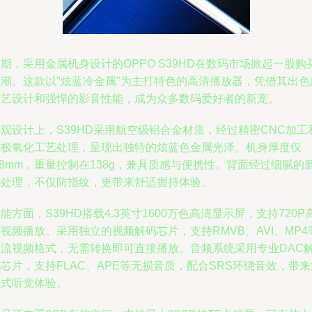
期，采用金属机身设计的OPPO S39HD在数码市场掀起一股购
热潮。这款以"炫蓝冷金属"为主打特色的高清播放器，凭借其出色
工艺设计和强悍的影音性能，成为众多数码爱好者的新宠。
观设计上，S39HD采用航空级铝合金材质，经过精密CNC加工
阳极氧化工艺处理，呈现出独特的炫蓝色金属光泽。机身厚度仅
.8mm，重量控制在138g，兼具质感与便携性。背面经过细腻的
砂处理，不仅防指纹，更带来舒适握持体验。
能方面，S39HD搭载4.3英寸1600万色高清显示屏，支持720P
视频播放。采用独立的视频解码芯片，支持RMVB、AVI、MP4
主流视频格式，无需转换即可直接播放。音频系统采用专业DAC
芯片，支持FLAC、APE等无损音质，配合SRS环绕音效，带来
浸式听觉体验。