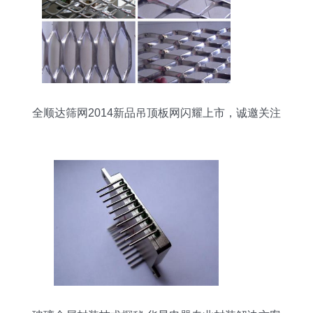
全顺达筛网2014新品吊顶板网闪耀上市，诚邀关注